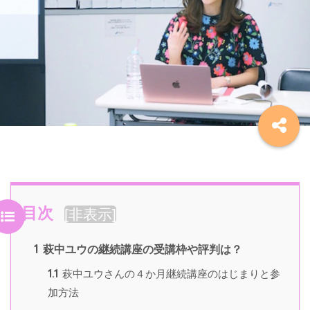
目次
[
非表示
]
1
萩中ユウの継続講座の受講枠や評判は？
1.1
萩中ユウさんの４か月継続講座のはじまりと参
加方法