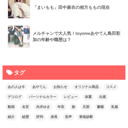
「まいもも」田中麻衣の相方ももの現在
メルチャンで大人気！toyomeあやてん島田彩
加の年齢や職歴は？
タグ
あの人は今
あやてん
お知らせ
オリジナル商品
コスメ
デコログ
パーソナルカラー
レビュー
体重
出産
動画
名言
向井ゆき
年収
旅
旦那
書籍
私服
紹介
経歴
評判
身長
音声
骨格診断