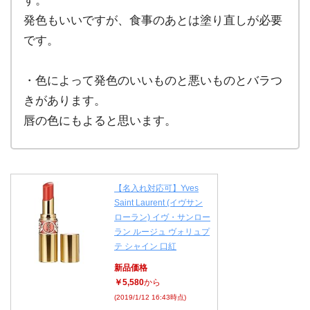
す。
発色もいいですが、食事のあとは塗り直しが必要
です。
・色によって発色のいいものと悪いものとバラつ
きがあります。
唇の色にもよると思います。
【名入れ対応可】Yves
Saint Laurent (イヴサン
ローラン) イヴ・サンロー
ラン ルージュ ヴォリュプ
テ シャイン 口紅
新品価格
￥5,580
から
(2019/1/12 16:43時点)