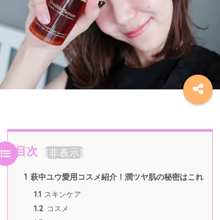
目次
[
非表示
]
1
萩中ユウ愛用コスメ紹介！潤ツヤ肌の秘密はこれ
1.1
スキンケア
1.2
コスメ