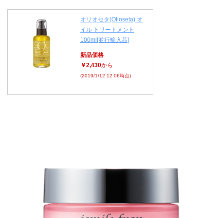
オリオセタ(Olioseta) オ
イル トリートメント
100ml[並行輸入品]
新品価格
￥2,430
から
(2019/1/12 12:06時点)